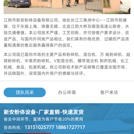
江阴市新安粉体设备有限公司，地处长江三角洲中心——江阴市祝塘
镇，位于东临上海、南靠无锡、北连江阴大桥及锡澄高速公路旁，水
陆交通便捷。本公司技术严谨，工艺创新，并可按客户要求设计、改
进产品，与国内外同类产品相比，我们具有价格优势，过硬的产品质
量和满意的售后服务赢得客户的信任。
本公司现已面向市场的主要产品有粉碎机、混合机、万 能粉碎机、超
微粉碎机、中草药粉碎机、V型混合机、螺带混合机 制药机械、化工
机械、食品、包装机械。我公司新技术新产品销售已覆盖全国市场，
并远销国外，深受国内外用户的青睐与好评。
团队风采
办公环境
客户来访
新安粉体设备-厂家直销-快速发货
省去中间环节，
直接为客户节省20%的费用
13151025777 18861727717
咨询热线：