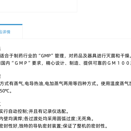
品详情
述
合于制药行业的“GMP”管理，对药品及器具进行灭菌和干燥
和国内“ＧＭＰ”要求，精心设计、制造、提供可靠的ＧＭ１００
理
有蒸气,电导热油,电加蒸气两用等四种方式。使用温度蒸气加热50~
250℃。
点
实行自动控制;并且有记录仪选配。
内壁均满焊;各过渡处均采用圆弧过度;无死角。
密封性好,独特的导轨密封装置;保证了整机的密封性。