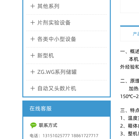
其他系列
片剂实验设备
产
各类中小型设备
一、概
新型机
本机适
外经验
ZG.WG系列储罐
二、原
自动又头数片机
加热方式
150℃~
在线客服
三、特
1、温度
联系方式
2、箱体
3、整机
电话：13151025777 18861727717